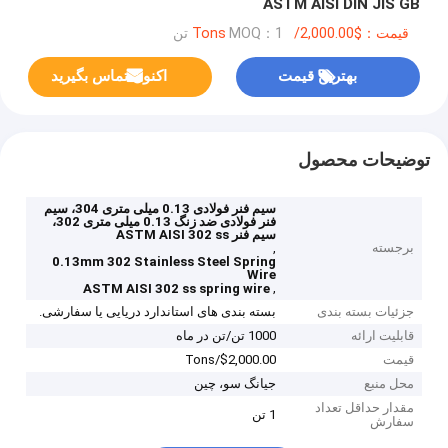
ASTM AISI DIN JIS GB
قیمت：$2,000.00/Tons
MOQ：1 تن
بهترین قیمت
اکنون تماس بگیرید
توضیحات محصول
سیم فنر فولادی 0.13 میلی متری 304، سیم
فنر فولادی ضد زنگ 0.13 میلی متری 302،
سیم فنر ASTM AISI 302 ss
برجسته
,
0.13mm 302 Stainless Steel Spring
Wire
,
ASTM AISI 302 ss spring wire
جزئیات بسته بندی
بسته بندی های استاندارد دریایی یا سفارشی.
قابلیت ارائه
1000 تن/تن در ماه
قیمت
$2,000.00/Tons
محل منبع
جیانگ سو، چین
مقدار حداقل تعداد
1 تن
سفارش