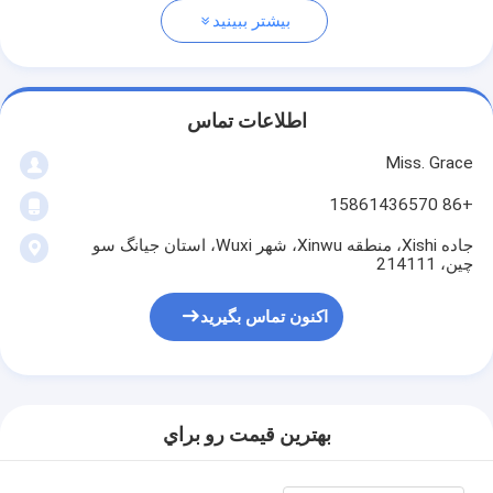
بیشتر ببینید
اطلاعات تماس
Miss. Grace
+86 15861436570
جاده Xishi، منطقه Xinwu، شهر Wuxi، استان جیانگ سو
چین، 214111
اکنون تماس بگیرید
بهترين قيمت رو براي