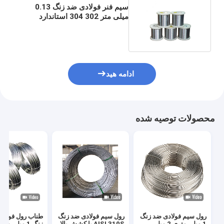
سیم فنر فولادی ضد زنگ 0.13
میلی متر 302 304 استاندارد
ASTM AISI DIN JIS GB
ادامه هید
محصولات توصیه شده
رول سیم فولادی ضد زنگ
رول سیم فولادی ضد زنگ
طناب رول فولاد
1 میلی متری 2 میلی
AISI 310S با کشش بالا