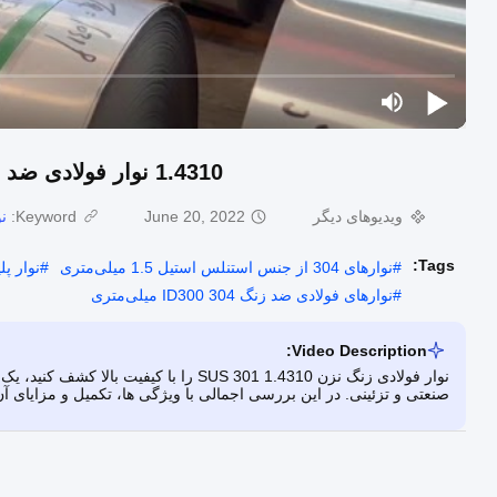
1.4310 نوار فولادی ضد زنگ SUS 301 نوارهای SS 304 قابل عملیات حرارتی
ویدیوهای دیگر
June 20, 2022
Keyword:
ن
Tags:
#
نوارهای 304 از جنس استنلس استیل 1.5 میلی‌متری
#
نوار پلیت ID300 میلی‌
#
نوارهای فولادی ضد زنگ 304 ID300 میلی‌متری
Video Description:
نوار فولادی زنگ نزن 1.4310 SUS 301 را ب
صنعتی و تزئینی. در این بررسی اجمالی با ویژگی ها، تکمیل و مزایای آن